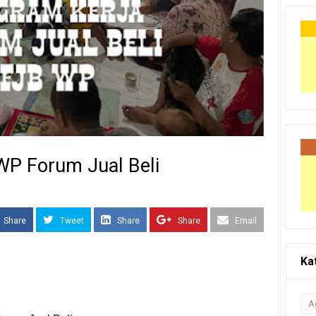
WP Forum Jual Beli
Share
Tweet
Share
Share
Email
Ka
A