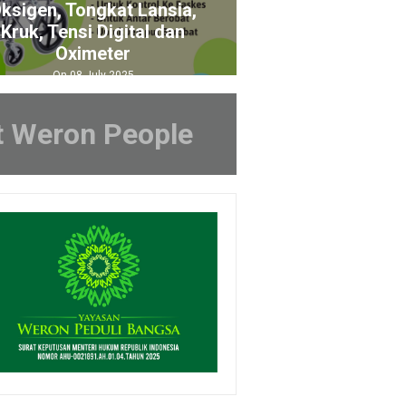
ongkat Lansia,
i Digital dan
imeter
 July 2025
t Weron People