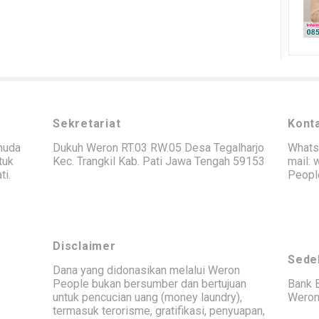
Sekretariat
Kont
muda
Dukuh Weron RT.03 RW.05 Desa Tegalharjo
Whats
tuk
Kec. Trangkil Kab. Pati Jawa Tengah 59153
mail:
ti.
Peopl
Disclaimer
Sede
Dana yang didonasikan melalui Weron
People bukan bersumber dan bertujuan
Bank 
untuk pencucian uang (money laundry),
Weron
termasuk terorisme, gratifikasi, penyuapan,