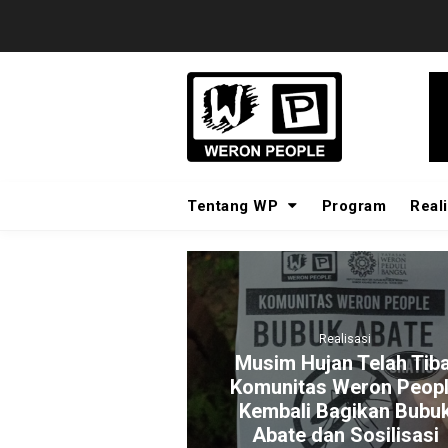
Tentang WP
Program
Reali
Realisasi
ram
Musim Hujan Telah Tiba,
an
Komunitas Weron People
untuk
Kembali Bagikan Bubuk
nsia
Abate dan Sosilisasi