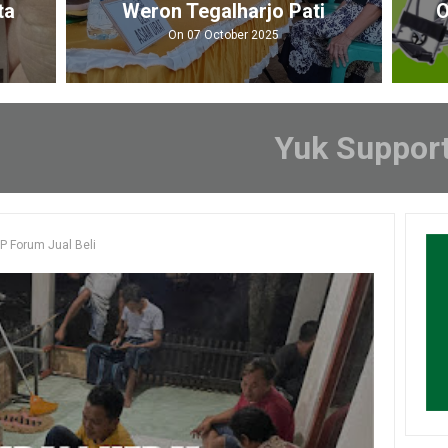
Weron Tegalharjo Pati
Oksigen, T
Kruk, Tens
On 07 October 2025
Ox
On 08
Yuk Suppor
P Forum Jual Beli