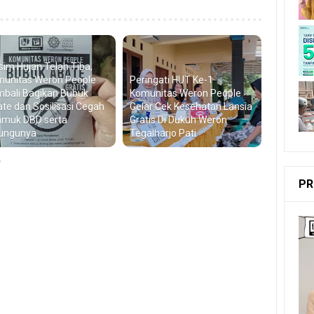
im Hujan Telah Tiba,
unitas Weron People
Peringati HUT Ke-1
bali Bagikan Bubuk
Komunitas Weron People
te dan Sosilisasi Cegah
Gelar Cek Kesehatan Lansia
muk DBD serta
Gratis Di Dukuh Weron
ungunya
Tegalharjo Pati
r
PR