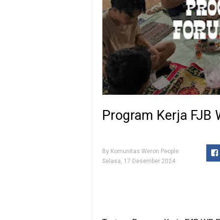
Program Kerja FJB 
By
Komunitas Weron People
Selasa, 17 Desember 2024