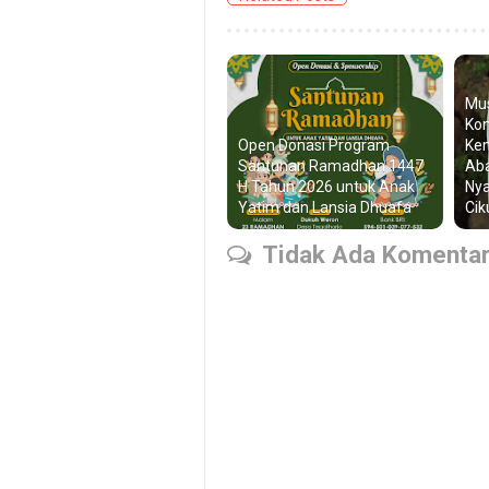
Mus
Kom
Open Donasi Program
Kem
Santunan Ramadhan 1447
Aba
H Tahun 2026 untuk Anak
Nya
Yatim dan Lansia Dhuafa
Cik
Tidak Ada Komenta