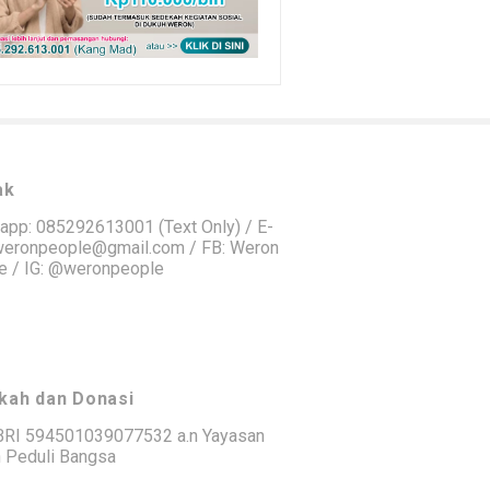
ak
app: 085292613001 (Text Only) / E-
 weronpeople@gmail.com / FB: Weron
e / IG: @weronpeople
kah dan Donasi
BRI 594501039077532 a.n Yayasan
 Peduli Bangsa