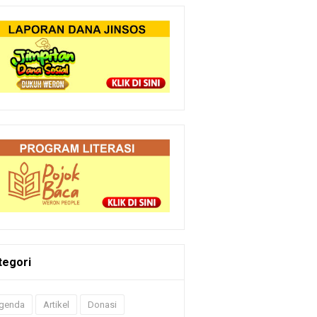
tegori
genda
Artikel
Donasi