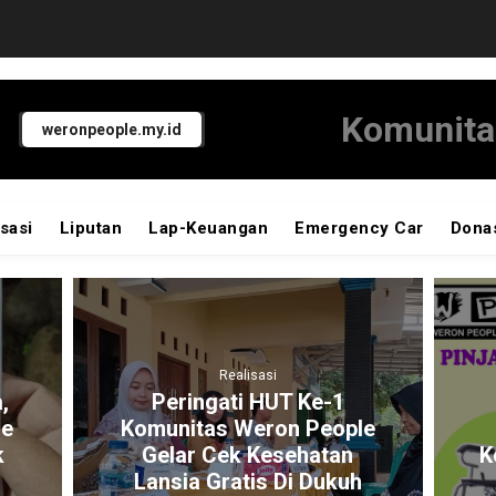
Komunita
weronpeople.my.id
sasi
Liputan
Lap-Keuangan
Emergency Car
Dona
Realisasi
Re
Peringati HUT Ke-1
Program 
Komunitas Weron People
Alat 
Gelar Cek Kesehatan
Komunitas 
Lansia Gratis Di Dukuh
Kursi R