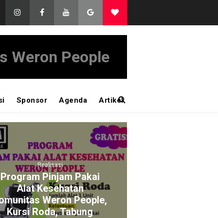
s Weron People
si
Sponsor
Agenda
Artikel
alisasi
Realisasi
Pinjam Pakai
Program Pembuatan
Kesehatan
Website Murah untuk
Weron People,
Usaha di Desa
oda, Tabung
On 08 July 2025