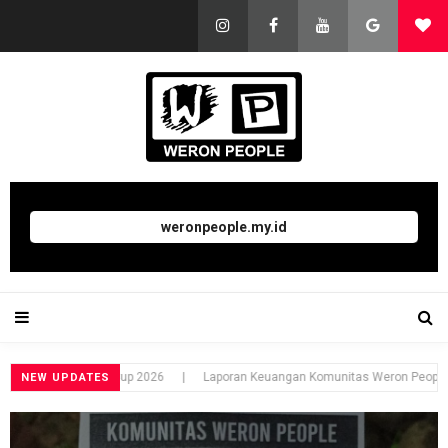
weronpeople.my.id
on People Cup 2026
|
Laporan Keuangan Komunitas Weron People Bulan Mei
NEW UPDATES