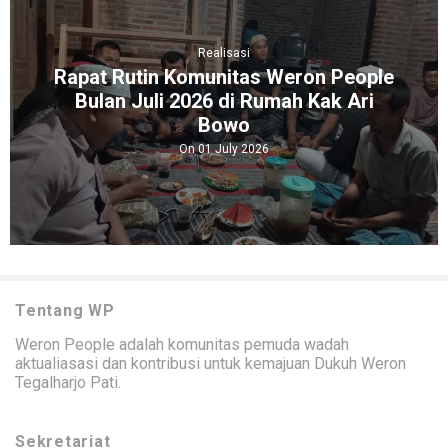
Realisasi
Rapat Rutin Komunitas Weron People
Bulan Juli 2026 di Rumah Kak Ari
Bowo
On 01 July 2026
Tentang WP
Weron People adalah komunitas pemuda wadah
aktualiasasi dan kontribusi untuk kemajuan Dukuh Weron
Tegalharjo Pati.
Sekretariat