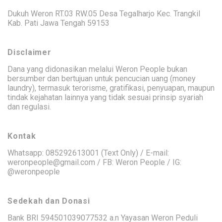
Dukuh Weron RT.03 RW.05 Desa Tegalharjo Kec. Trangkil
Kab. Pati Jawa Tengah 59153
Disclaimer
Dana yang didonasikan melalui Weron People bukan
bersumber dan bertujuan untuk pencucian uang (money
laundry), termasuk terorisme, gratifikasi, penyuapan, maupun
tindak kejahatan lainnya yang tidak sesuai prinsip syariah
dan regulasi.
Kontak
Whatsapp: 085292613001 (Text Only) / E-mail:
weronpeople@gmail.com / FB: Weron People / IG:
@weronpeople
Sedekah dan Donasi
Bank BRI 594501039077532 a.n Yayasan Weron Peduli